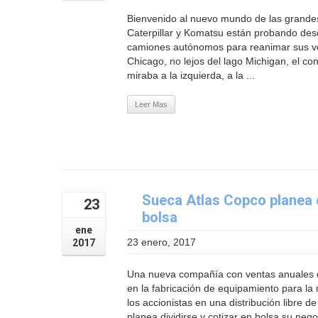
Bienvenido al nuevo mundo de las grande
Caterpillar y Komatsu están probando desd
camiones autónomos para reanimar sus v
Chicago, no lejos del lago Michigan, el co
miraba a la izquierda, a la ...
Leer Mas
Sueca Atlas Copco planea d
23
bolsa
ene
23 enero, 2017
2017
Una nueva compañía con ventas anuales d
en la fabricación de equipamiento para la 
los accionistas en una distribución libre 
planea dividirse y cotizar en bolsa su negoc