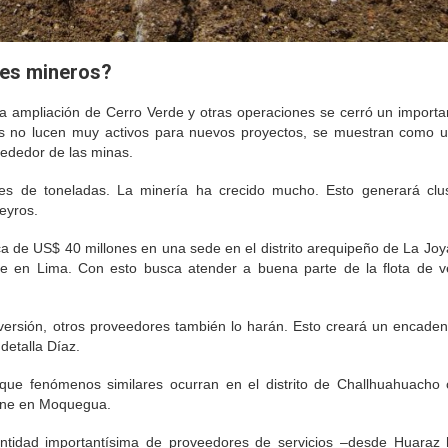
res mineros?
 ampliación de Cerro Verde y otras operaciones se cerró un importan
ños no lucen muy activos para nuevos proyectos, se muestran como 
rededor de las minas.
es de toneladas. La minería ha crecido mucho. Esto generará clu
eyros.
a de US$ 40 millones en una sede en el distrito arequipeño de La Joya
 en Lima. Con esto busca atender a buena parte de la flota de v
ersión, otros proveedores también lo harán. Esto creará un encade
detalla Díaz.
que fenómenos similares ocurran en el distrito de Challhuahuacho
jone en Moquegua.
tidad importantísima de proveedores de servicios –desde Huaraz 