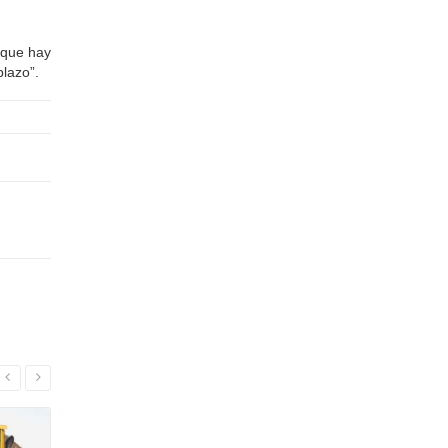
 que hay
plazo”.
Leer Mas