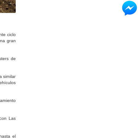
te ciclo
una gran
sters de
 similar
ehículos
namiento
 con Las
hasta el